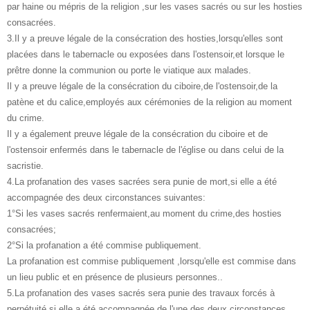
par haine ou mépris de la religion ,sur les vases sacrés ou sur les hosties
consacrées.
3.Il y a preuve légale de la consécration des hosties,lorsqu'elles sont
placées dans le tabernacle ou exposées dans l'ostensoir,et lorsque le
prêtre donne la communion ou porte le viatique aux malades.
Il y a preuve légale de la consécration du ciboire,de l'ostensoir,de la
patène et du calice,employés aux cérémonies de la religion au moment
du crime.
Il y a également preuve légale de la consécration du ciboire et de
l'ostensoir enfermés dans le tabernacle de l'église ou dans celui de la
sacristie.
4.La profanation des vases sacrées sera punie de mort,si elle a été
accompagnée des deux circonstances suivantes:
1°Si les vases sacrés renfermaient,au moment du crime,des hosties
consacrées;
2°Si la profanation a été commise publiquement.
La profanation est commise publiquement ,lorsqu'elle est commise dans
un lieu public et en présence de plusieurs personnes..
5.La profanation des vases sacrés sera punie des travaux forcés à
perpétuité,si elle a été accompagnée de l'une des deux circonstances