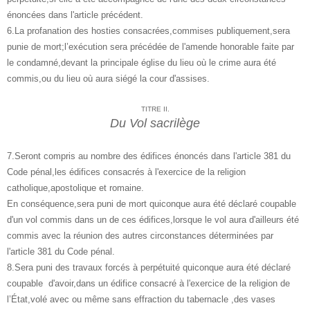
énoncées dans l'article précédent.
6.La profanation des hosties consacrées,commises publiquement,sera
punie de mort;l’exécution sera précédée de l'amende honorable faite par
le condamné,devant la principale église du lieu où le crime aura été
commis,ou du lieu où aura siégé la cour d'assises.
TITRE II.
Du Vol sacrilège
7.Seront compris au nombre des édifices énoncés dans l'article 381 du
Code pénal,les édifices consacrés à l'exercice de la religion
catholique,apostolique et romaine.
En conséquence,sera puni de mort quiconque aura été déclaré coupable
d'un vol commis dans un de ces édifices,lorsque le vol aura d'ailleurs été
commis avec la réunion des autres circonstances déterminées par
l'article 381 du Code pénal.
8.Sera puni des travaux forcés à perpétuité quiconque aura été déclaré
coupable d'avoir,dans un édifice consacré à l'exercice de la religion de
l’État,volé avec ou même sans effraction du tabernacle ,des vases