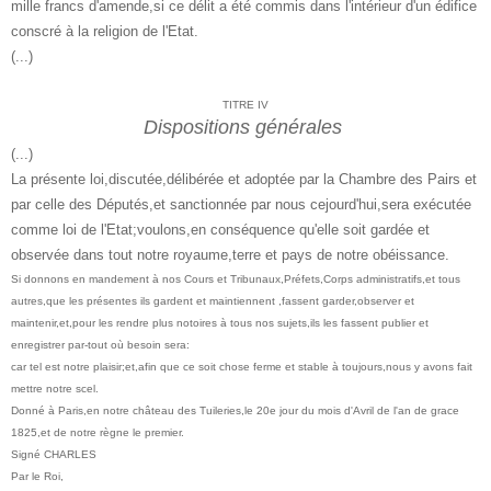
mille francs d'amende,si ce délit a été commis dans l'intérieur d'un édifice
conscré à la religion de l'Etat.
(...)
TITRE IV
Dispositions générales
(...)
La présente loi,discutée,délibérée et adoptée par la Chambre des Pairs et
par celle des Députés,et sanctionnée par nous cejourd'hui,sera exécutée
comme loi de l'Etat;voulons,en conséquence qu'elle soit gardée et
observée dans tout notre royaume,terre et pays de notre obéissance.
Si donnons en mandement à nos Cours et Tribunaux,Préfets,Corps administratifs,et tous
autres,que les présentes ils gardent et maintiennent ,fassent garder,observer et
maintenir,et,pour les rendre plus notoires à tous nos sujets,ils les fassent publier et
enregistrer par-tout où besoin sera:
car tel est notre plaisir;et,afin que ce soit chose ferme et stable à toujours,nous y avons fait
mettre notre scel.
Donné à Paris,en notre château des Tuileries,le 20e jour du mois d'Avril de l'an de grace
1825,et de notre règne le premier.
Signé CHARLES
Par le Roi,