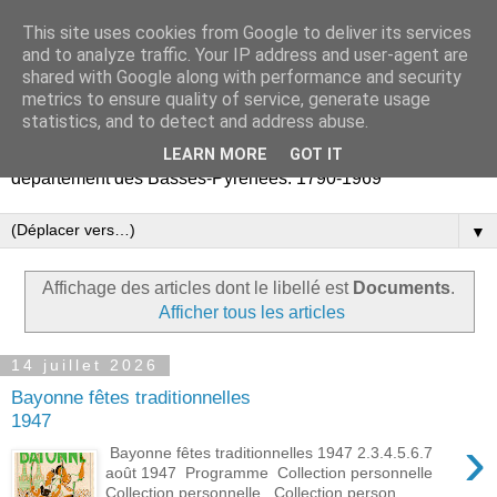
This site uses cookies from Google to deliver its services
Retours vers les Basses-
and to analyze traffic. Your IP address and user-agent are
shared with Google along with performance and security
Pyrénées
metrics to ensure quality of service, generate usage
statistics, and to detect and address abuse.
Partage d'archives publiques et privées liées au
LEARN MORE
GOT IT
département des Basses-Pyrénées. 1790-1969
▼
Affichage des articles dont le libellé est
Documents
.
Afficher tous les articles
14 juillet 2026
Bayonne fêtes traditionnelles
1947
›
Bayonne fêtes traditionnelles 1947 2.3.4.5.6.7
août 1947 Programme Collection personnelle
Collection personnelle Collection person...