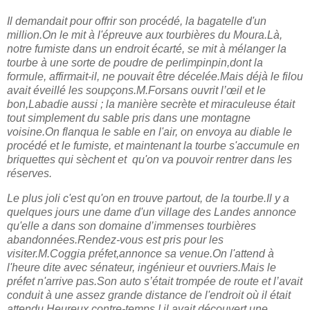
Il demandait pour offrir son procédé, la bagatelle d'un
million.On le mit à l'épreuve aux tourbières du Moura.Là,
notre fumiste dans un endroit écarté, se mit à mélanger la
tourbe à une sorte de poudre de perlimpinpin,dont la
formule, affirmait-il, ne pouvait être décelée.Mais déjà le filou
avait éveillé les soupçons.M.Forsans ouvrit l’œil et le
bon,Labadie aussi ; la manière secrète et miraculeuse était
tout simplement du sable pris dans une montagne
voisine.On flanqua le sable en l'air, on envoya au diable le
procédé et le fumiste, et maintenant la tourbe s'accumule en
briquettes qui sèchent et
qu'on va pouvoir rentrer dans les
réserves.
Le plus joli c'est qu'on en trouve partout, de la tourbe.Il y a
quelques jours une dame d'un village des Landes annonce
qu'elle a dans son domaine d’immenses tourbières
abandonnées.Rendez-vous est pris pour les
visiter.M.Coggia préfet,annonce sa venue.On l'attend à
l'heure dite avec sénateur, ingénieur et ouvriers.Mais le
préfet n'arrive pas.Son auto s’était trompée de route et l’avait
conduit à une assez grande distance de l'endroit où il était
attendu.Heureux contre-temps ! il avait découvert une