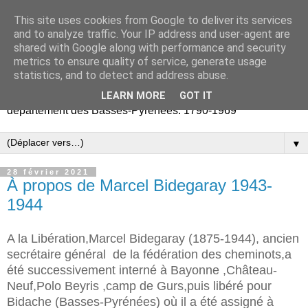
This site uses cookies from Google to deliver its services
Retours vers les Basses-
and to analyze traffic. Your IP address and user-agent are
shared with Google along with performance and security
Pyrénées
metrics to ensure quality of service, generate usage
statistics, and to detect and address abuse.
Partage d'archives publiques et privées liées au
LEARN MORE
GOT IT
département des Basses-Pyrénées. 1790-1969
▼
28 février 2021
À propos de Marcel Bidegaray 1943-
1944
A la Libération,Marcel Bidegaray (1875-1944), ancien
secrétaire général
de la fédération des cheminots,a
été successivement interné à Bayonne ,Château-
Neuf,Polo Beyris ,camp de Gurs,puis libéré pour
Bidache (Basses-Pyrénées) où il a été assigné à