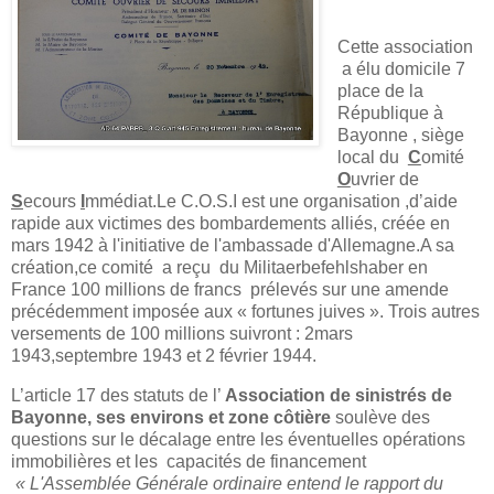
Cette association
a élu domicile 7
place de la
République à
Bayonne , siège
local du
C
omité
O
uvrier de
S
ecours
I
mmédiat.Le C.O.S.I est une organisation ,d’aide
rapide aux victimes des bombardements alliés, créée en
mars 1942 à l'initiative de l'ambassade d'Allemagne.A sa
création,ce comité
a reçu
du Militaerbefehlshaber en
France 100 millions de francs
prélevés sur une amende
précédemment imposée aux « fortunes juives ». Trois autres
versements de 100 millions suivront : 2mars
1943,septembre 1943 et 2 février 1944.
L’article 17 des statuts de l’
Association de sinistrés de
Bayonne, ses environs et zone
côtière
soulève des
questions sur le décalage entre les éventuelles opérations
immobilières et les
capacités de financement
« L'Assemblée Générale ordinaire entend le rapport du