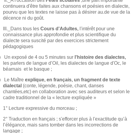
II._A l'occasion des
Fêtes scolaires
,une part importante
continuera d'être faites aux chansons et poésies en dialecte,
pourvu que les textes ne laisse pas à désirer au.de vue de la
décence ni du goût.
III._Dans tous les
Cours d'Adultes,
l'intérêt pour une
connaissance plus approfondie et plus scientifique du
dialecte sera suscité par des exercices strictement
pédagogiques
)
Un exposé de 4 ou 5 minutes sur
l'histoire des dialectes,
les parlers de langue d’Oil, les dialectes de langue d'Oc, le
béarnais
et le basque ;
)
Le Maître
explique, en français, un fragment de texte
dialectal
(conte, légende, poésie, chant, danses
chantées,etc) en collaboration avec ses auditeurs et selon le
cadre traditionnel de la « lecture expliquée »
1° Lecture expressive du morceau ;
2° Traduction en français ; s'efforcer plus à l'exactitude qu’à
l’élégance, mais sans tomber dans les incorrections de
langage ;