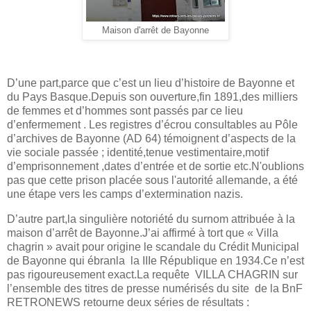
Maison d'
arrêt
de Bayonne
D’une part,parce que c’est un lieu d’histoire de Bayonne et
du Pays Basque.Depuis son ouverture,fin 1891,des milliers
de femmes et d’hommes sont passés par
ce lieu
d’enfermement . Les registres d’écrou consultables
au
Pôle
d’archives de Bayonne (AD 64) témoignent d’aspects de la
vie sociale passée ; identité,tenue vestimentaire,motif
d’emprisonnement ,dates d’entrée et de sortie etc.N'oublions
pas que cette prison placée sous l'autorité allemande, a été
une étape vers les camps d’extermination nazis
.
D’autre part,la singulière notoriété du surnom attribuée à la
maison d’arrêt de Bayonne.J’ai affirmé à tort que « Villa
chagrin » avait pour origine le scandale du Crédit Municipal
de Bayonne qui ébranla
la IIIe République en 1934.Ce n’est
pas rigoureusement exact.La requête
VILLA CHAGRIN sur
l’ensemble des titres de presse numérisés du site
de la BnF
RETRONEWS retourne deux séries de résultats :