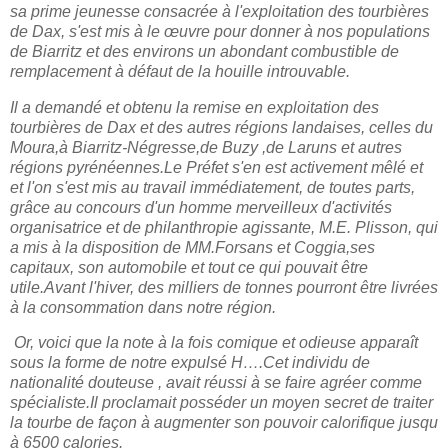
sa prime jeunesse consacrée à l'exploitation des tourbières
de Dax, s'est mis à le œuvre pour donner à nos populations
de Biarritz et des environs un abondant combustible de
remplacement à défaut de la houille introuvable.
Il a demandé et obtenu la remise en exploitation des
tourbières de Dax et des autres régions landaises, celles du
Moura,à Biarritz-Négresse,de Buzy ,de Laruns et autres
régions pyrénéennes.Le Préfet s'en est activement mêlé et
et l'on s'est mis au travail immédiatement, de toutes parts,
grâce au concours d'un homme merveilleux d'activités
organisatrice et de philanthropie agissante, M.E. Plisson, qui
a mis à la disposition de MM.Forsans et Coggia,ses
capitaux, son automobile et tout ce qui pouvait être
utile.Avant l'hiver, des milliers de tonnes pourront être livrées
à la consommation dans notre région.
Or, voici que la note à la fois comique et odieuse apparaît
sous la forme de notre expulsé H….Cet individu de
nationalité douteuse , avait réussi à se faire agréer comme
spécialiste.Il proclamait posséder un moyen secret de traiter
la tourbe de façon à augmenter son pouvoir calorifique jusqu
à 6500 calories.