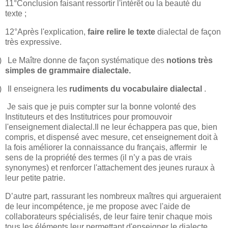
11°Conclusion faisant ressortir l'intérêt ou la beauté du
texte ;
12°Après l'explication,
faire relire le texte
dialectal de façon
très expressive.
)
Le Maître donne de façon systématique des
notions très
simples de grammaire dialectale.
)
Il enseignera les
rudiments du vocabulaire dialectal
.
Je sais que je puis compter sur la bonne volonté des
Instituteurs et des Institutrices pour promouvoir
l'enseignement dialectal.Il ne leur échappera pas que, bien
compris, et dispensé avec mesure, cet enseignement doit à
la fois améliorer la connaissance du français, affermir
le
sens de la propriété des termes (il n’y a pas de vrais
synonymes) et renforcer l'attachement des jeunes ruraux à
leur petite patrie.
D’autre part, rassurant les nombreux maîtres qui argueraient
de leur incompétence, je me propose avec l'aide de
collaborateurs spécialisés, de leur faire tenir chaque mois
tous les éléments leur permettant d'enseigner le dialecte