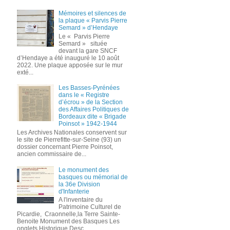
Mémoires et silences de
la plaque « Parvis Pierre
Semard » d’Hendaye
Le « Parvis Pierre
Semard » située
devant la gare SNCF
d’Hendaye a été inauguré le 10 août
2022. Une plaque apposée sur le mur
exté...
Les Basses-Pyrénées
dans le « Registre
d’écrou » de la Section
des Affaires Politiques de
Bordeaux dite « Brigade
Poinsot » 1942-1944
Les Archives Nationales conservent sur
le site de Pierrefitte-sur-Seine (93) un
dossier concernant Pierre Poinsot,
ancien commissaire de...
Le monument des
basques ou mémorial de
la 36e Division
d'Infanterie
A l'inventaire du
Patrimoine Culturel de
Picardie, Craonnelle,la Terre Sainte-
Benoite Monument des Basques Les
onglets Historique,Desc...