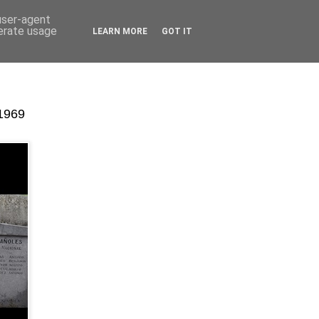
 user-agent
nerate usage
LEARN MORE
GOT IT
-1969