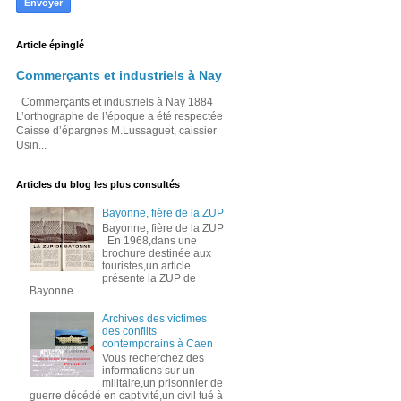
Article épinglé
Commerçants et industriels à Nay
Commerçants et industriels à Nay 1884
L’orthographe de l’époque a été respectée
Caisse d’épargnes M.Lussaguet, caissier
Usin...
Articles du blog les plus consultés
Bayonne, fière de la ZUP
Bayonne, fière de la ZUP
En 1968,dans une
brochure destinée aux
touristes,un article
présente la ZUP de
Bayonne. ...
Archives des victimes
des conflits
contemporains à Caen
Vous recherchez des
informations sur un
militaire,un prisonnier de
guerre décédé en captivité,un civil tué à