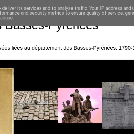
deliver its services and to analyze traffic. Your IP address and
formance and security metrics to ensure quality of service, ge
 abuse.
es Basses-Pyrénées
rivées liées au département des Basses-Pyrénées. 1790