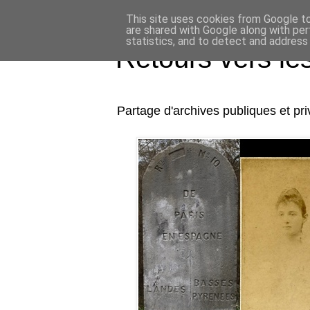
This site uses cookies from Google to 
are shared with Google along with per
statistics, and to detect and address
Retours vers l
Partage d'archives publiques et p