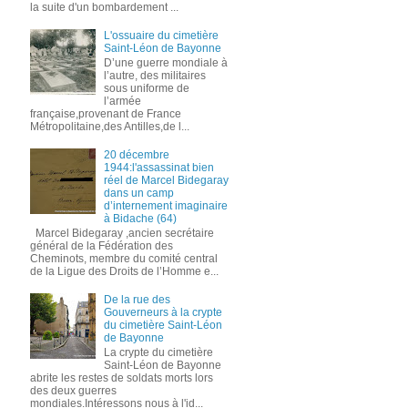
la suite d'un bombardement ...
L'ossuaire du cimetière
Saint-Léon de Bayonne
D’une guerre mondiale à
l’autre, des militaires
sous uniforme de
l’armée
française,provenant de France
Métropolitaine,des Antilles,de l...
20 décembre
1944:l'assassinat bien
réel de Marcel Bidegaray
dans un camp
d’internement imaginaire
à Bidache (64)
Marcel Bidegaray ,ancien secrétaire
général de la Fédération des
Cheminots, membre du comité central
de la Ligue des Droits de l’Homme e...
De la rue des
Gouverneurs à la crypte
du cimetière Saint-Léon
de Bayonne
La crypte du cimetière
Saint-Léon de Bayonne
abrite les restes de soldats morts lors
des deux guerres
mondiales.Intéressons nous à l'id...