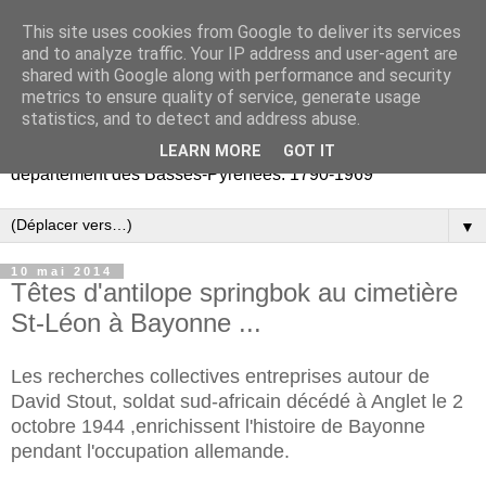
This site uses cookies from Google to deliver its services
Retours vers les Basses-
and to analyze traffic. Your IP address and user-agent are
shared with Google along with performance and security
Pyrénées
metrics to ensure quality of service, generate usage
statistics, and to detect and address abuse.
Partage d'archives publiques et privées liées au
LEARN MORE
GOT IT
département des Basses-Pyrénées. 1790-1969
▼
10 mai 2014
Têtes d'antilope springbok au cimetière
St-Léon à Bayonne ...
Les recherches collectives entreprises autour de
David Stout, soldat sud-africain décédé à Anglet le 2
octobre 1944 ,enrichissent l'histoire de Bayonne
pendant l'occupation allemande.