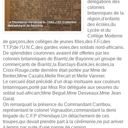
délégations des
colonies
britanniques de la
région,d'enfants
des écoles,du
Lycée et du
Collège Moderne
de garçons,des collèges de jeunes filles,des F.F.I,des
T.T.P,de l'U.N.C,des gardes voies,des soldats nord-africains.
De splendides couronnes avaient été offertes par les
colonies britanniques de Biarritz,de Bayonne,un groupe de
commerçants de Biarritz,la Barclays-Bank,les écoles,la
Croix-Rouge,cette dernière était portée par Mme de
Bertier,Mme Cazalis,Melle Recart et Melle Vannier.
Le cercueil était précédé d'un drap mortuaire aux couleurs
britanniques,porté par Miss Roi déléguée aux oeuvres du
soldat sud-africain;Mme Begué,Mme Desveaux,Mme Jean
Garat.
On remarquait la présence du Commandant Carribou,
représentant le colonel Vignaudon,commandant la demi
brigade du C.F.P d'Hendaye.Un détachement de ces
troupes,qui devait prendre part à la cérémonie,ne put arriver
à temps,par suite d'une panne de camion.