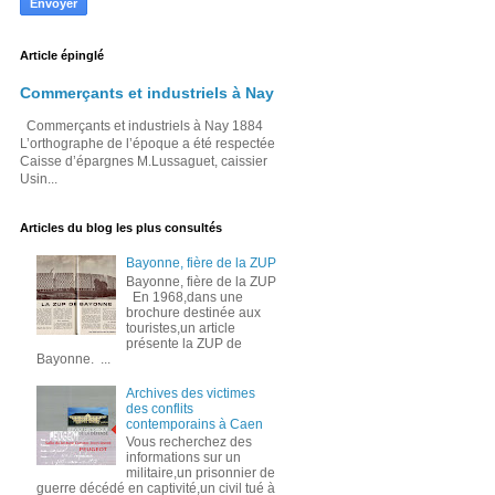
Article épinglé
Commerçants et industriels à Nay
Commerçants et industriels à Nay 1884
L’orthographe de l’époque a été respectée
Caisse d’épargnes M.Lussaguet, caissier
Usin...
Articles du blog les plus consultés
Bayonne, fière de la ZUP
Bayonne, fière de la ZUP
En 1968,dans une
brochure destinée aux
touristes,un article
présente la ZUP de
Bayonne. ...
Archives des victimes
des conflits
contemporains à Caen
Vous recherchez des
informations sur un
militaire,un prisonnier de
guerre décédé en captivité,un civil tué à