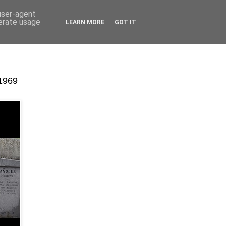
 user-agent
nerate usage
LEARN MORE
GOT IT
-1969