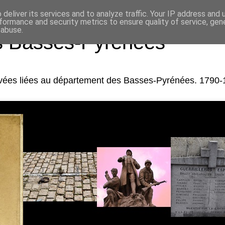
deliver its services and to analyze traffic. Your IP address and
formance and security metrics to ensure quality of service, ge
 abuse.
es Basses-Pyrénées
rivées liées au département des Basses-Pyrénées. 1790