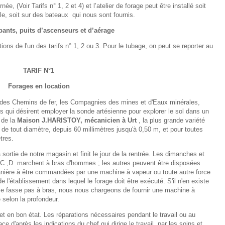
e, (Voir Tarifs n° 1, 2 et 4) et l’atelier de forage peut être installé soit
ile, soit sur des bateaux
qui nous sont fournis.
bants, puits d’ascenseurs et d’aérage
ons de l'un des tarifs n° 1, 2 ou 3. Pour le tubage, on peut se reporter au
TARIF N°1
Forages en location
des Chemins de fer, les Compagnies des mines et d'Eaux minérales,
es qui désirent employer la sonde artésienne pour explorer le sol dans un
 de la
Maison J.HARISTOY, mécanicien à Urt
, la plus grande variété
de tout diamètre, depuis 60 millimètres jusqu'à 0,50 m, et pour toutes
tres.
sortie de notre magasin et finit le jour de la rentrée. Les dimanches et
 C ,D
marchent à bras d'hommes ; les autres peuvent être disposées
manière à être commandées par une machine à vapeur ou toute autre force
e l'établissement dans lequel le forage doit être exécuté. S'il n'en existe
e se fasse pas à bras, nous nous chargeons de fournir une machine à
 selon la profondeur.
 et en bon état. Les réparations nécessaires pendant le travail ou au
d'après les indications du chef qui dirige le travail, par les soins et