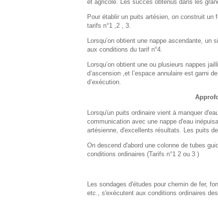
et agricole. Les succès obtenus dans les gran
Pour établir un puits artésien, on construit un
tarifs n°1 ,2 , 3.
Lorsqu’on obtient une nappe ascendante, un si
aux conditions du tarif n°4.
Lorsqu’on obtient une ou plusieurs nappes jail
d’ascension ,et l’espace annulaire est garni de
d’exécution.
Approfo
Lorsqu'un puits ordinaire vient à manquer d'eau,
communication avec une nappe d'eau inépuisabl
artésienne, d'excellents résultats. Les puits de
On descend d'abord une colonne de tubes guides,
conditions ordinaires (Tarifs n°1 2 ou 3 )
Les sondages d'études pour chemin de fer, fon
etc., s'exécutent aux conditions ordinaires des 