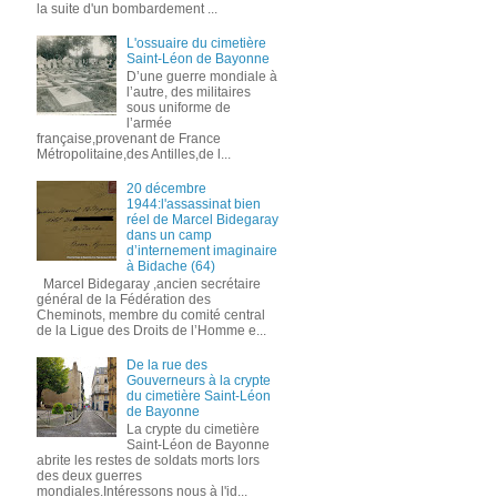
la suite d'un bombardement ...
L'ossuaire du cimetière
Saint-Léon de Bayonne
D’une guerre mondiale à
l’autre, des militaires
sous uniforme de
l’armée
française,provenant de France
Métropolitaine,des Antilles,de l...
20 décembre
1944:l'assassinat bien
réel de Marcel Bidegaray
dans un camp
d’internement imaginaire
à Bidache (64)
Marcel Bidegaray ,ancien secrétaire
général de la Fédération des
Cheminots, membre du comité central
de la Ligue des Droits de l’Homme e...
De la rue des
Gouverneurs à la crypte
du cimetière Saint-Léon
de Bayonne
La crypte du cimetière
Saint-Léon de Bayonne
abrite les restes de soldats morts lors
des deux guerres
mondiales.Intéressons nous à l'id...