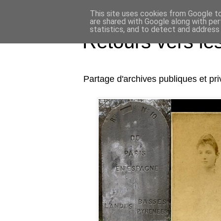
This site uses cookies from Google to 
are shared with Google along with per
statistics, and to detect and address
Retours vers l
Partage d'archives publiques et p