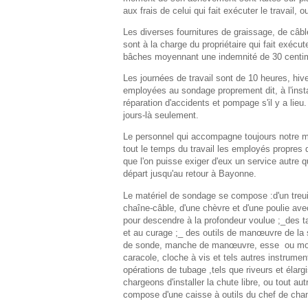
aux frais de celui qui fait exécuter le travail, 
Les diverses fournitures de graissage, de câble,
sont à la charge du propriétaire qui fait exécut
bâches moyennant une indemnité de 30 centime
Les journées de travail sont de 10 heures, hi
employées au sondage proprement dit, à l'inst
réparation d'accidents et pompage s'il y a lieu
jours-là seulement.
Le personnel qui accompagne toujours notre m
tout le temps du travail les employés propres d
que l'on puisse exiger d'eux un service autre 
départ jusqu'au retour à Bayonne.
Le matériel de sondage se compose :d'un treu
chaîne-câble, d'une chèvre et d'une poulie av
pour descendre à la profondeur voulue ;_des ta
et au curage ;_ des outils de manœuvre de la s
de sonde, manche de manœuvre, esse
ou mor
caracole, cloche à vis et tels autres instrume
opérations de tubage ,tels que riveurs et élarg
chargeons d'installer la chute libre, ou tout au
compose d'une caisse à outils du chef de chanti