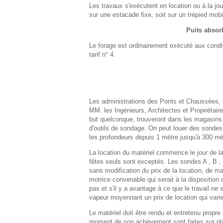
Les travaux s'exécutent en location ou à la journé
sur une estacade fixe, soit sur un trépied mob
Puits absor
Le forage est ordinairement exécuté aux conditi
tarif n° 4.
Les administrations des Ponts et Chaussées, 
MM. les Ingénieurs, Architectes et Propriétair
but quelconque, trouveront dans les magasins
d'outils de sondage. On peut louer des sondes 
les profondeurs depuis 1 mètre jusqu'à 300 mè
La location du matériel commence le jour de la 
fêtes seuls sont exceptés. Les sondes A , B ,
sans modification du prix de la location, de 
motrice convenable qui serait à la disposition d
pas et s'il y a avantage à ce que le travail n
vapeur moyennant un prix de location qui varie
Le matériel doit être rendu et entretenu propre
moment de son achèvement sont faites sur place 