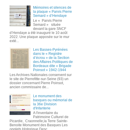
Mémoires et silences de
la plaque « Parvis Pierre
Semard » d’Hendaye
Le « Parvis Pierre
Semard » située
devant la gare SNCF
d’Hendaye a été inauguré le 10 août
2022. Une plaque apposée sur le mur
exté...
Les Basses-Pyrénées
dans le « Registre
d’écrou » de la Section
des Affaires Politiques de
Bordeaux dite « Brigade
Poinsot » 1942-1944
Les Archives Nationales conservent sur
le site de Pierrefitte-sur-Seine (93) un
dossier concernant Pierre Poinsot,
ancien commissaire de...
Le monument des
basques ou mémorial de
la 36e Division
d'Infanterie
A l'inventaire du
Patrimoine Culturel de
Picardie, Craonnelle,la Terre Sainte-
Benoite Monument des Basques Les
onglets Historique,Desc...