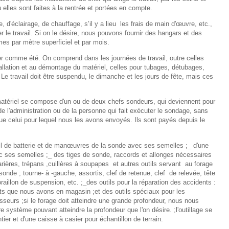
ou elles sont faites à la rentrée et portées en compte.
 d'éclairage, de chauffage, s’il y a lieu
les frais de main d'œuvre, etc.,
er le travail. Si on le désire, nous pouvons fournir des hangars et des
s par mètre superficiel et par mois.
ver comme été. On comprend dans les journées de travail, outre celles
allation et au démontage du matériel, celles pour tubages, détubages,
. Le travail doit être suspendu, le dimanche et les jours de fête, mais ces
atériel se compose d'un ou de deux chefs sondeurs, qui deviennent pour
e l'administration ou de la personne qui fait exécuter le sondage, sans
que celui pour lequel nous les avons envoyés. Ils sont payés depuis le
il de batterie et de manœuvres de la sonde avec ses semelles ;_ d'une
ec ses semelles ;_ des tiges de sonde, raccords et allonges nécessaires
rières, trépans ,cuillères à soupapes
et autres outils servant
au forage
onde ; tourne- à -gauche, assortis, clef de retenue, clef
de relevée, tête
aillon de suspension, etc. ;_des outils pour la réparation des accidents :
nts que nous avons en magasin ;et des outils spéciaux pour les
isseurs ;si le forage doit atteindre une grande profondeur, nous nous
tre système pouvant atteindre la profondeur que l'on désire. ;l'outillage se
er et d'une caisse à casier pour échantillon de terrain.