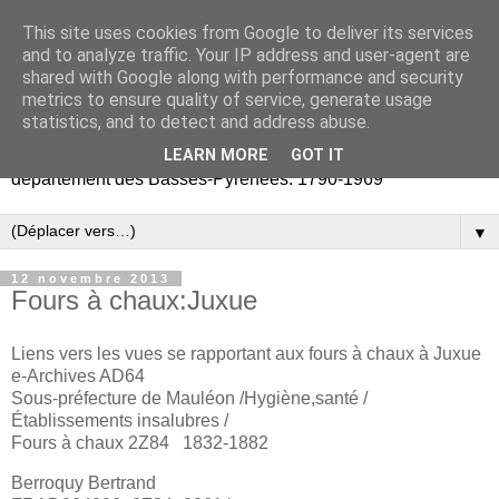
This site uses cookies from Google to deliver its services
Retours vers les Basses-
and to analyze traffic. Your IP address and user-agent are
shared with Google along with performance and security
Pyrénées
metrics to ensure quality of service, generate usage
statistics, and to detect and address abuse.
Partage d'archives publiques et privées liées au
LEARN MORE
GOT IT
département des Basses-Pyrénées. 1790-1969
▼
12 novembre 2013
Fours à chaux:Juxue
Liens vers les vues se rapportant aux fours à chaux à Juxue
e-Archives AD64
Sous-préfecture de Mauléon /Hygiène,santé /
Établissements insalubres /
Fours à chaux 2Z84 1832-1882
Berroquy Bertrand