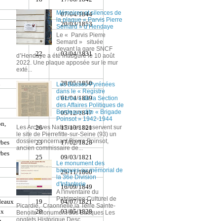
Mémoires et silences de
la plaque « Parvis Pierre
Semard » d’Hendaye
Le « Parvis Pierre
Semard » située
devant la gare SNCF
d’Hendaye a été inauguré le 10 août
2022. Une plaque apposée sur le mur
exté...
Les Basses-Pyrénées
dans le « Registre
d’écrou » de la Section
des Affaires Politiques de
Bordeaux dite « Brigade
Poinsot » 1942-1944
Les Archives Nationales conservent sur
le site de Pierrefitte-sur-Seine (93) un
dossier concernant Pierre Poinsot,
ancien commissaire de...
Le monument des
basques ou mémorial de
la 36e Division
d'Infanterie
A l'inventaire du
Patrimoine Culturel de
Picardie, Craonnelle,la Terre Sainte-
Benoite Monument des Basques Les
onglets Historique,Desc...