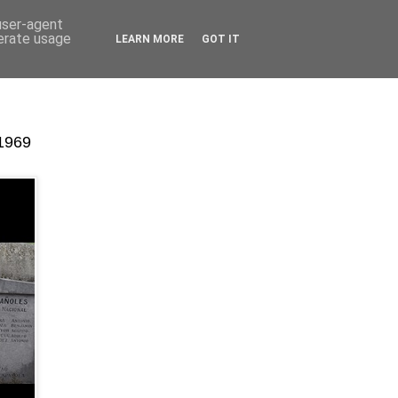
 user-agent
nerate usage
LEARN MORE
GOT IT
-1969