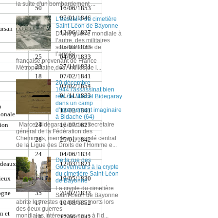
la suite d'un bombardement ...
L'ossuaire du cimetière
Saint-Léon de Bayonne
D’une guerre mondiale à
l’autre, des militaires
sous uniforme de
l’armée
française,provenant de France
Métropolitaine,des Antilles,de l...
20 décembre
1944:l'assassinat bien
réel de Marcel Bidegaray
dans un camp
d’internement imaginaire
à Bidache (64)
Marcel Bidegaray ,ancien secrétaire
général de la Fédération des
Cheminots, membre du comité central
de la Ligue des Droits de l’Homme e...
De la rue des
Gouverneurs à la crypte
du cimetière Saint-Léon
de Bayonne
La crypte du cimetière
Saint-Léon de Bayonne
abrite les restes de soldats morts lors
des deux guerres
mondiales.Intéressons nous à l'id...