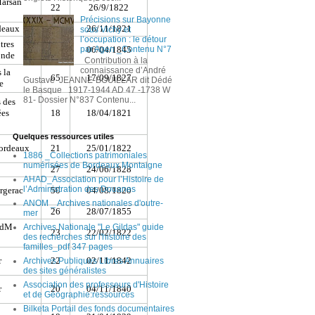
Précisions sur Bayonne
sous Vichy et
l’occupation : le détour
par Agen _Contenu N°7
Contribution à la
connaissance d’André
Gustave JEANNE-BOUILLAR dit Dédé
le Basque 1917-1944 AD 47 -1738 W
81- Dossier N°837 Contenu...
Quelques ressources utiles
1886 _Collections patrimoniales
numérisées de Bordeaux Montaigne
AHAD_Association pour l’Histoire de
l’Administration des Douanes
ANOM _ Archives nationales d'outre-
mer
Archives Nationale "Le Gildas" guide
des recherches sur l'histoire des
familles_pdf 347 pages
Archives Publiques Libres Annuaires
des sites généralistes
Association des professeurs d'Histoire
et de Géographie:ressources
Bilketa Portail des fonds documentaires