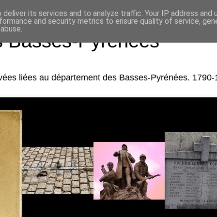
deliver its services and to analyze traffic. Your IP address and
formance and security metrics to ensure quality of service, ge
 abuse.
es Basses-Pyrénées
rivées liées au département des Basses-Pyrénées. 1790