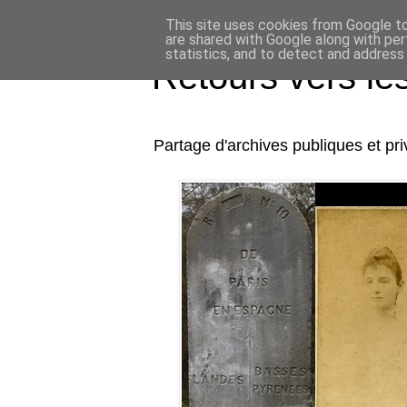
This site uses cookies from Google to 
are shared with Google along with per
statistics, and to detect and address
Retours vers l
Partage d'archives publiques et p