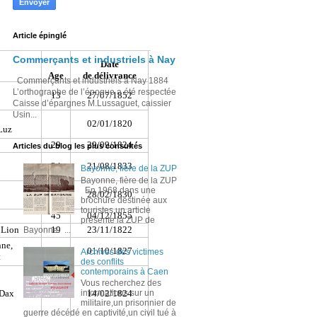
Article épinglé
Commerçants et industriels à Nay
Commerçants et industriels à Nay 1884
L’orthographe de l’époque a été respectée
Caisse d’épargnes M.Lussaguet, caissier
Usin...
Articles du blog les plus consultés
Bayonne, fière de la ZUP
Bayonne, fière de la ZUP
En 1968,dans une
brochure destinée aux
touristes,un article
présente la ZUP de
Bayonne. ...
Archives des victimes
des conflits
contemporains à Caen
Vous recherchez des
informations sur un
militaire,un prisonnier de
guerre décédé en captivité,un civil tué à