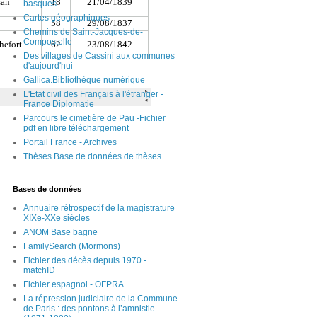
basques
Cartes géographiques
Chemins de Saint-Jacques-de-
Compostelle
Des villages de Cassini aux communes
d'aujourd'hui
Gallica.Bibliothèque numérique
L'Etat civil des Français à l'étranger -
France Diplomatie
Parcours le cimetière de Pau -Fichier
pdf en libre téléchargement
Portail France - Archives
Thèses.Base de données de thèses.
Bases de données
Annuaire rétrospectif de la magistrature
XIXe-XXe siècles
ANOM Base bagne
FamilySearch (Mormons)
Fichier des décès depuis 1970 -
matchID
Fichier espagnol - OFPRA
La répression judiciaire de la Commune
de Paris : des pontons à l’amnistie