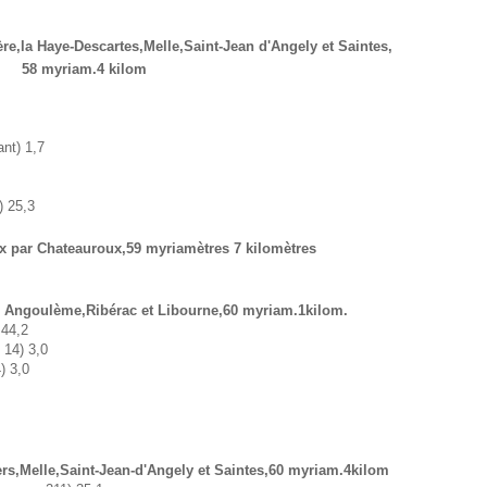
lère,la Haye-Descartes,Melle,Saint-Jean d'Angely et Saintes,
58 myriam.4 kilom
ant) 1,7
) 25,3
x par Chateauroux,59 myriamètres 7 kilomètres
r Angoulème,Ribérac et Libourne,60 myriam.1kilom.
 44,2
14) 3,0
) 3,0
ers,Melle,Saint-Jean-d'Angely et Saintes,60 myriam.4kilom