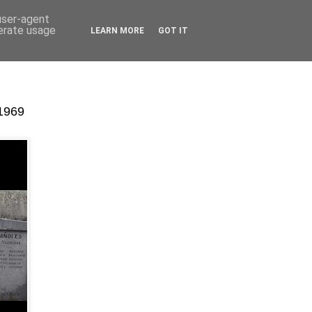
 user-agent
nerate usage
LEARN MORE
GOT IT
-1969