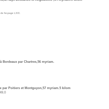
e fer,page LXIX.
 à Bordeaux par Chartres,56 myriam.
x par Poitiers et Montguyon,57 myriam.5 kilom
 49,0