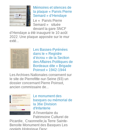
Mémoires et silences de
la plaque « Parvis Pierre
Semard » d’Hendaye
Le « Parvis Pierre
Semard » située
devant la gare SNCF
d’Hendaye a été inauguré le 10 août
2022. Une plaque apposée sur le mur
exté...
Les Basses-Pyrénées
dans le « Registre
d’écrou » de la Section
des Affaires Politiques de
Bordeaux dite « Brigade
Poinsot » 1942-1944
Les Archives Nationales conservent sur
le site de Pierrefitte-sur-Seine (93) un
dossier concernant Pierre Poinsot,
ancien commissaire de...
Le monument des
basques ou mémorial de
la 36e Division
d'Infanterie
A l'inventaire du
Patrimoine Culturel de
Picardie, Craonnelle,la Terre Sainte-
Benoite Monument des Basques Les
onglets Historique,Desc...