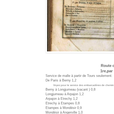
Route d
1re,par
Service de malle à partir de Tours seulement.
De Paris à Berny 1,2
Voyez,pour le service des embarcadères de chemin d
Berny à Longjumeau (vacant ) 0,8
Longjumeau à Arpajon 1,2
Arpajon à Etrechy 1,2
Etrechy à Etampes 0,8
Etampes à Mondésir 0,9
Mondésir à Angerville 1,0