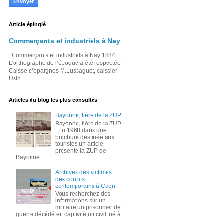
Article épinglé
Commerçants et industriels à Nay
Commerçants et industriels à Nay 1884
L’orthographe de l’époque a été respectée
Caisse d’épargnes M.Lussaguet, caissier
Usin...
Articles du blog les plus consultés
Bayonne, fière de la ZUP
Bayonne, fière de la ZUP
En 1968,dans une
brochure destinée aux
touristes,un article
présente la ZUP de
Bayonne. ...
Archives des victimes
des conflits
contemporains à Caen
Vous recherchez des
informations sur un
militaire,un prisonnier de
guerre décédé en captivité,un civil tué à