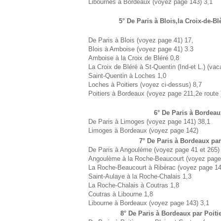
Libournes à Bordeaux (voyez page 143) 3,1
5° De Paris à Blois,la Croix-de-B
De Paris à Blois (voyez page 41) 17,
Blois à Amboise (voyez page 41) 3.3
Amboise à la Croix de Bléré 0,8
La Croix de Bléré à St-Quentin (Ind-et L.) (vac
Saint-Quentin à Loches 1,0
Loches à Poitiers (voyez ci-dessus) 8,7
Poitiers à Bordeaux (voyez page 211,2e route 
6° De Paris à Bordeau
De Paris à Limoges (voyez page 141) 38,1
Limoges à Bordeaux (voyez page 142)
7° De Paris à Bordeaux pa
De Paris à Angoulème (voyez page 41 et 265)
Angoulème à la Roche-Beaucourt (voyez page 
La Roche-Beaucourt à Ribérac (voyez page 14
Saint-Aulaye à la Roche-Chalais 1,3
La Roche-Chalais à Coutras 1,8
Coutras à Libourne 1,8
Libourne à Bordeaux (voyez page 143) 3,1
8° De Paris à Bordeaux par Poiti