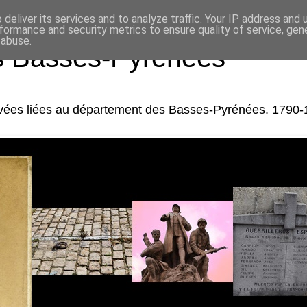
deliver its services and to analyze traffic. Your IP address and
formance and security metrics to ensure quality of service, ge
 abuse.
es Basses-Pyrénées
rivées liées au département des Basses-Pyrénées. 1790