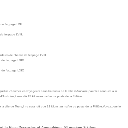
 fer,page LVIII.
 fer,page LVIII.
dères de chemin de fer,page LVIII.
de fer,page LXIX.
de fer,page LXIX
il ira chercher les voyageurs dans l'intérieur de la ville d'Amboise pour les conduire à la
 d'Amboise,il sera dû 13 kilom.au maître de poste de la Frillière.
la ville de Tours,il ne sera dû que 12 kilom. au maître de poste de la Frillière.
Voyez,pour le
ard,la Haye-Descartes et Angoulème ,54 myriam.9 kilom