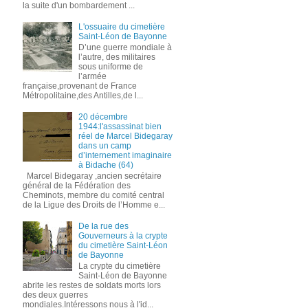
la suite d'un bombardement ...
L'ossuaire du cimetière
Saint-Léon de Bayonne
D’une guerre mondiale à
l’autre, des militaires
sous uniforme de
l’armée
française,provenant de France
Métropolitaine,des Antilles,de l...
20 décembre
1944:l'assassinat bien
réel de Marcel Bidegaray
dans un camp
d’internement imaginaire
à Bidache (64)
Marcel Bidegaray ,ancien secrétaire
général de la Fédération des
Cheminots, membre du comité central
de la Ligue des Droits de l’Homme e...
De la rue des
Gouverneurs à la crypte
du cimetière Saint-Léon
de Bayonne
La crypte du cimetière
Saint-Léon de Bayonne
abrite les restes de soldats morts lors
des deux guerres
mondiales.Intéressons nous à l'id...