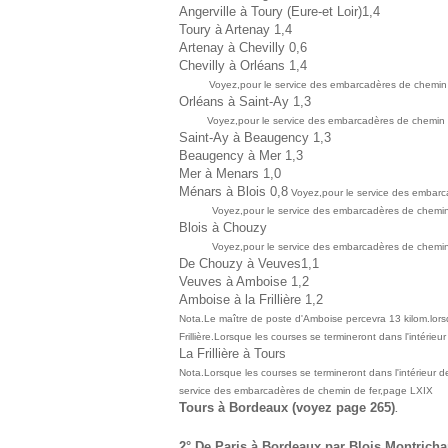
Angerville à Toury (Eure-et Loir)1,4
Toury à Artenay 1,4
Artenay à Chevilly 0,6
Chevilly à Orléans 1,4
Voyez,pour le service des embarcadères de chemin de
Orléans à Saint-Ay 1,3
Voyez,pour le service des embarcadères de chemin de
Saint-Ay à Beaugency 1,3
Beaugency à Mer 1,3
Mer à Menars 1,0
Ménars à Blois 0,8
Voyez,pour le service des embarca
Voyez,pour le service des embarcadères de chemin 
Blois à Chouzy
Voyez,pour le service des embarcadères de chemin 
De Chouzy à Veuves1,1
Veuves à Amboise 1,2
Amboise à la Frillière 1,2
Nota.Le maître de poste d'Amboise percevra 13 kilom.lorsqu'
Frillière.Lorsque les courses se termineront dans l'intérieur
La Frillière à Tours
Nota.Lorsque les courses se termineront dans l'intérieur de 
service des embarcadères de chemin de fer,page LXIX
Tours à Bordeaux (voyez page 265)
.
2° De Paris à Bordeaux par Blois,Montrich