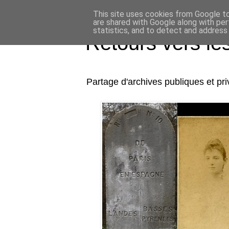
This site uses cookies from Google to 
are shared with Google along with per
statistics, and to detect and address
Retours vers l
Partage d'archives publiques et p