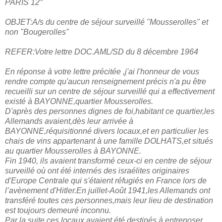
PARIS 12°
OBJET:A/s du centre de séjour surveillé "Mousserolles" et
non "Bougerolles"
REFER:Votre lettre DOC.AML/SD du 8 décembre 1964
En réponse à votre lettre précitée ,j'ai l'honneur de vous
rendre compte qu'aucun renseignement précis n'a pu être
recueilli sur un centre de séjour surveillé qui a effectivement
existé à BAYONNE,quartier Mousserolles.
D'après des personnes dignes de foi,habitant ce quartier,les
Allemands avaient,dès leur arrivée à
BAYONNE,réquisitionné divers locaux,et en particulier les
chais de vins appartenant à une famille DOLHATS,et situés
au quartier Mousserolles à BAYONNE.
Fin 1940, ils avaient transformé ceux-ci en centre de séjour
surveillé où ont été internés des israélites originaires
d'Europe Centrale qui s'étaient réfugiés en France lors de
l’avènement d'Hitler.En juillet-Août 1941,les Allemands ont
transféré toutes ces personnes,mais leur lieu de destination
est toujours demeuré inconnu.
Par la suite,ces locaux avaient été destinés à entreposer