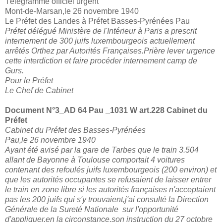
Télégramme officiel urgent
Mont-de-Marsan,le 26 novembre 1940
Le Préfet des Landes à Préfet Basses-Pyrénées Pau
Préfet délégué Ministère de l'Intérieur à Paris a prescrit
internement de 300 juifs luxembourgeois actuellement
arrêtés Orthez par Autorités Françaises.Prière lever urgence
cette interdiction et faire procéder internement camp de
Gurs.
Pour le Préfet
Le Chef de Cabinet
Document N°3_
AD 64 Pau _1031 W art.228 Cabinet du
Préfet
Cabinet du Préfet des Basses-Pyrénées
Pau,le 26 novembre 1940
Ayant été avisé par la gare de Tarbes que le train 3.504
allant de Bayonne à Toulouse comportait 4 voitures
contenant des refoulés juifs luxembourgeois (200 environ) et
que les autorités occupantes se refusaient de laisser entrer
le train en zone libre si les autorités françaises n'acceptaient
pas les 200 juifs qui s'y trouvaient,j'ai consulté la Direction
Générale de la Sureté Nationale sur l'opportunité
d'appliquer,en la circonstance,son instruction du 27 octobre