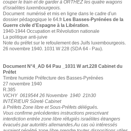
couper le train et de garder à ORTHEZ les quatre wagons
d'israélites luxembourgeois.
Document numérisé et mis en ligne dans le cadre d'un
dossier pédagogique le 64.fr
Les Basses-Pyrénées de la
Guerre civile d'Espagne à la Libération
.
1940-1944 Occupation et Révolution nationale
La politique anti-juive
Note du préfet sur le refoulement des Juifs luxembourgeois.
26 novembre 1940. 1031 W 228 (SDA 64 - Pau).
Document N°4_
AD 64 Pau _1031 W art.228 Cabinet du
Préfet
Timbre humide Préfecture des Basses-Pyrénées
27 novembre 1940
R.385
VICHY 0619544 26 Novembre 1940 21h30
INTÉRIEUR Sûreté Cabinet
à Préfets Zone libre et Sous-Préfets délégués.
Vous confirme précédentes instructions prescrivant
interdiction entrée zone libre réfugiés israélites étrangers
évacués par autorités allemandes.Au cas où intéressés
auraient pénétré zone libre prendre toutes dispositions utiles