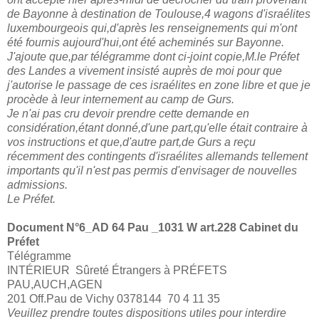
de Bayonne à destination de Toulouse,4 wagons d'israélites
luxembourgeois qui,d'après les renseignements qui m'ont
été fournis aujourd'hui,ont été acheminés sur Bayonne.
J'ajoute que,par télégramme dont ci-joint copie,M.le Préfet
des Landes a vivement insisté auprès de moi pour que
j'autorise le passage de ces israélites en zone libre et que je
procède à leur internement au camp de Gurs.
Je n'ai pas cru devoir prendre cette demande en
considération,étant donné,d'une part,qu'elle était contraire à
vos instructions et que,d'autre part,de Gurs a reçu
récemment des contingents d'israélites allemands tellement
importants qu'il n'est pas permis d'envisager de nouvelles
admissions.
Le Préfet.
Document N°6_
AD 64 Pau _1031 W art.228 Cabinet du
Préfet
Télégramme
INTÉRIEUR Sûreté Étrangers à PRÉFETS
PAU,AUCH,AGEN
201 Off.Pau de Vichy 0378144 70 4 11 35
Veuillez prendre toutes dispositions utiles pour interdire