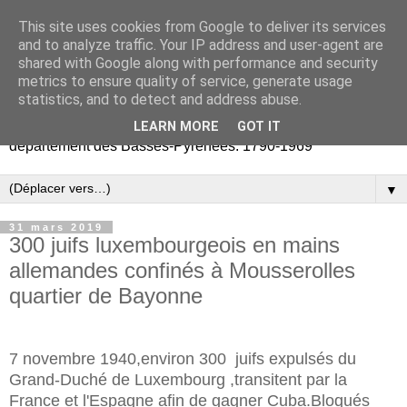
This site uses cookies from Google to deliver its services
Retours vers les Basses-
and to analyze traffic. Your IP address and user-agent are
shared with Google along with performance and security
Pyrénées
metrics to ensure quality of service, generate usage
statistics, and to detect and address abuse.
Partage d'archives publiques et privées liées au
LEARN MORE
GOT IT
département des Basses-Pyrénées. 1790-1969
▼
31 mars 2019
300 juifs luxembourgeois en mains
allemandes confinés à Mousserolles
quartier de Bayonne
7 novembre 1940,environ 300 juifs expulsés du
Grand-Duché de Luxembourg ,transitent par la
France et l'Espagne afin de gagner Cuba.Bloqués