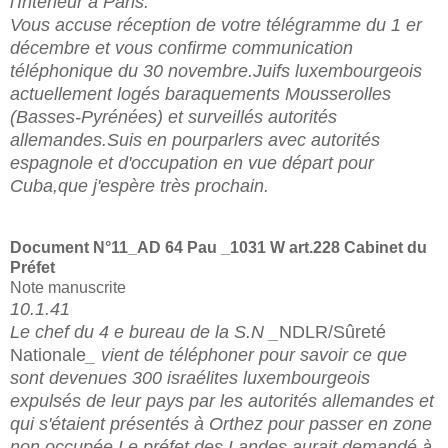
l'Intérieur à Paris.
Vous accuse réception de votre télégramme du 1 er
décembre et vous confirme communication
téléphonique du 30 novembre.Juifs luxembourgeois
actuellement logés baraquements Mousserolles
(Basses-Pyrénées) et surveillés autorités
allemandes.Suis en pourparlers avec autorités
espagnole et d'occupation en vue départ pour
Cuba,que j'espère très prochain.
Document N°11_
AD 64 Pau _1031 W art.228 Cabinet du
Préfet
Note manuscrite
10.1.41
Le chef du 4 e bureau de la S.N _
NDLR/S
ûreté
Nationale
_ vient de téléphoner pour savoir ce que
sont devenues 300 israélites luxembourgeois
expulsés de leur pays par les autorités allemandes et
qui s'étaient présentés à Orthez pour passer en zone
non occupée.Le préfet des Landes aurait demandé à