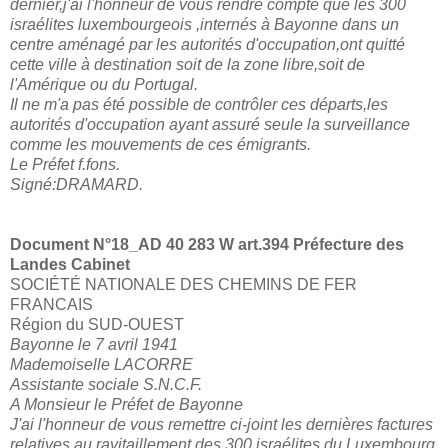
dernier,j'ai l'honneur de vous rendre compte que les 300
israélites luxembourgeois ,internés à Bayonne dans un
centre aménagé par les autorités d'occupation,ont quitté
cette ville à destination soit de la zone libre,soit de
l'Amérique ou du Portugal.
Il ne m'a pas été possible de contrôler ces départs,les
autorités d'occupation ayant assuré seule la surveillance
comme les mouvements de ces émigrants.
Le Préfet f.fons.
Signé:DRAMARD.
Document N°18_
AD 40 283 W art.394 Préfecture des
Landes Cabinet
SOCIÉTÉ NATIONALE DES CHEMINS DE FER
FRANCAIS
Région du SUD-OUEST
Bayonne le 7 avril 1941
Mademoiselle LACORRE
Assistante sociale S.N.C.F.
A Monsieur le Préfet de Bayonne
J'ai l'honneur de vous remettre ci-joint les dernières factures
relatives au ravitaillement des 300 israélites du Luxembourg