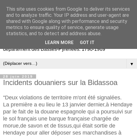
This site uses cookies from Google to deliver its services
Retours vers les Basses-
and to analyze traffic. Your IP address and user-agent are
shared with Google along with performance and security
Pyrénées
metrics to ensure quality of service, generate usage
statistics, and to detect and address abuse.
Partage d'archives publiques et privées liées au
LEARN MORE
GOT IT
département des Basses-Pyrénées. 1790-1969
▼
28 juin 2019
Incidents douaniers sur la Bidassoa
"Deux violations de territoire m'ont été signalées.
La première a eu lieu le 13 janvier dernier,à Hendaye
par le fait de la douane espagnole qui a poursuivi sur
le sol français une barque française chargée de
morue,de savon et de tissus,qui était sortie de
Hendaye pour aller déposer ses marchandises à