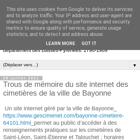
This site uses cookies from Google to deliver its services
Retours vers les Basses-
and to analyze traffic. Your IP address and user-agent are
shared with Google along with performance and security
Pyrénées
metrics to ensure quality of service, generate usage
statistics, and to detect and address abuse.
Partage d'archives publiques et privées liées au
LEARN MORE
GOT IT
département des Basses-Pyrénées. 1790-1969
▼
28 juillet 2021
Trous de mémoire du site internet des
cimetières de la ville de Bayonne
Un site internet géré par la ville de Bayonne_
https://www.gescimenet.com/bayonne-cimetiere-
64101.html
_permet au public d’accéder à des
renseignements pratiques sur les cimetières de
Saint-Léon, Saint-Étienne et Talouchet ; horaires