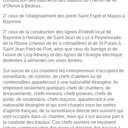
construction des bâtiments des stations du chemin de fer
d'Oloron à Bedous ;
2° ceux de l'élargissement des ponts Saint Esprit et Mayou à
Bayonne
3° ceux de la construction des lignes d'intérêt local de
Bayonne à Hendaye, de Saint Jean de Luz à Peyrehorade,
de la Rhune (chemin de fer à crémaillère) et de St Palais à
Saint Jean Pied-de-Port, ainsi que ceux du barrage et de
l'usine de Licq-Atherey et des lignes de l’énergie électrique
destinées à alimenter ces voies ferrées.
Sur aucun de ces chantiers les entrepreneurs n'occupent de
surveillants, de commis, de chefs d'ateliers ou de
contremaîtres appartenant à une nationalité étrangère. Ils
emploient seulement quelques chefs de chantiers, de
terrassements, chefs mineurs, chefs poseurs, chefs de
poste, de souterrains, chefs maçons, appartenant à une
nationalité étrangère et qui sont chargés sous les ordres
d'agents français, de la surveillance directe des ouvriers qui
sont occupés dans un chantier, mais qui n'ont aucune part à
la conduite des travaux. Ces chefs ouvriers ne reçoivent
jamais communication des plans et dossiers des travaux à