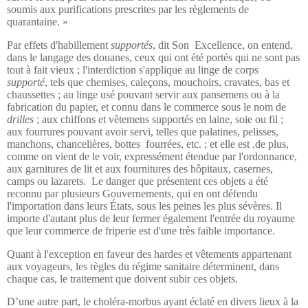
soumis aux purifications prescrites par les règlements de
quarantaine. »
Par effets d'habillement
supportés
, dit Son
Excellence, on entend,
dans le langage des douanes, ceux qui ont été portés qui ne sont pas
tout à fait vieux ; l'interdiction s'applique au linge de corps
supporté
, tels que chemises, caleçons, mouchoirs, cravates, bas et
chaussettes ; au linge usé pouvant servir aux pansemens ou à la
fabrication du papier, et connu dans le commerce sous le nom de
drilles
; aux chiffons et vêtemens supportés en laine, soie ou fil ;
aux fourrures pouvant avoir servi, telles que palatines, pelisses,
manchons, chancelières, bottes
fourrées, etc. ; et elle est ,de plus,
comme on vient de le voir, expressément étendue par l'ordonnance,
aux garnitures de lit et aux fournitures des hôpitaux, casernes,
camps ou lazarets.
Le danger que présentent ces objets a été
reconnu par plusieurs Gouvernements, qui en ont défendu
l'importation dans leurs États, sous les peines les plus sévères. Il
importe d'autant plus de leur fermer également l'entrée du royaume
que leur commerce de friperie est d'une très faible importance.
Quant à l'exception en faveur des hardes et vêtements appartenant
aux voyageurs, les règles du régime sanitaire déterminent, dans
chaque cas, le traitement que doivent subir ces objets.
D’une autre part, le choléra-morbus ayant éclaté en divers lieux à la