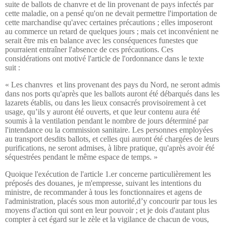
suite de ballots de chanvre et de lin provenant de pays infectés par
cette maladie, on a pensé qu'on ne devait permettre l'importation de
cette marchandise qu'avec certaines précautions ; elles imposeront
au commerce un retard de quelques jours ; mais cet inconvénient ne
serait être mis en balance avec les conséquences funestes que
pourraient entraîner l'absence de ces précautions. Ces
considérations ont motivé l'article de l'ordonnance dans le texte
suit :
« Les chanvres
et lins provenant des pays du Nord, ne seront admis
dans nos ports qu'après que les ballots auront été débarqués dans les
lazarets établis, ou dans les lieux consacrés provisoirement à cet
usage, qu’ils y auront été ouverts, et que leur contenu aura été
soumis à la ventilation pendant le nombre de jours déterminé par
l'intendance ou la commission sanitaire. Les personnes employées
au transport desdits ballots, et celles qui auront été chargées de leurs
purifications, ne seront admises, à libre pratique, qu'après avoir été
séquestrées pendant le même espace de temps. »
Quoique l'exécution de l'article 1.er concerne particulièrement les
préposés des douanes, je m'empresse, suivant les intentions du
ministre, de recommander à tous les fonctionnaires et agens de
l'administration, placés sous mon autorité,d’y concourir par tous les
moyens d'action qui sont en leur pouvoir ; et je dois d'autant plus
compter à cet égard sur le zèle et la vigilance de chacun de vous,