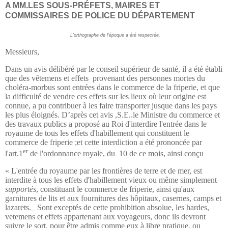
A MM.LES SOUS-PRÉFETS, MAIRES ET
COMMISSAIRES DE POLICE DU DÉPARTEMENT
L’orthographe de l’époque a été respectée.
Messieurs,
Dans un avis délibéré par le conseil supérieur de santé, il a été établi
que des vêtemens et effets
provenant des personnes mortes du
choléra-morbus sont entrées dans le commerce de la friperie, et que
la difficulté de vendre ces effets sur les lieux où leur origine est
connue, a pu contribuer à les faire transporter jusque dans les pays
les plus éloignés. D’après cet avis ,S.E..le Ministre du commerce et
des travaux publics a proposé au Roi d'interdire l'entrée dans le
royaume de tous les effets d'habillement qui constituent le
commerce de friperie ;et cette interdiction a été prononcée par
er
l'art.1
de l'ordonnance royale, du
10 de ce mois, ainsi conçu
« L'entrée du royaume par les frontières de terre et de mer, est
interdite à tous les effets d'habillement vieux ou même simplement
supportés
, constituant le commerce de friperie, ainsi qu'aux
garnitures de lits et aux fournitures des hôpitaux, casernes, camps et
lazarets._ Sont exceptés de cette prohibition absolue, les hardes,
vetemens et effets appartenant aux voyageurs, donc ils devront
suivre le sort, pour être admis comme eux à libre pratique, ou