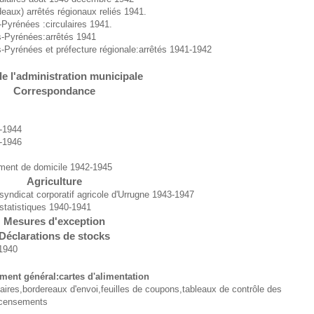
eaux) arrêtés régionaux reliés 1941.
yrénées :circulaires 1941.
-Pyrénées:arrêtés 1941
yrénées et préfecture régionale:arrêtés 1941-1942
e l'administration municipale
Correspondance
-1944
-1946
ment de domicile 1942-1945
Agriculture
syndicat corporatif agricole d'Urrugne 1943-1947
statistiques 1940-1941
Mesures d'exception
Déclarations de stocks
 1940
ement général:cartes d'alimentation
laires,bordereaux d'envoi,feuilles de coupons,tableaux de contrôle des
recensements