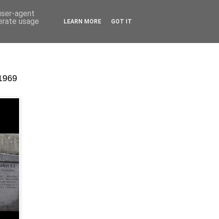
 user-agent
nerate usage
LEARN MORE
GOT IT
-1969