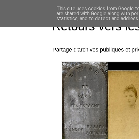
This site uses cookies from Google to 
are shared with Google along with per
statistics, and to detect and address
Retours vers l
Partage d'archives publiques et p