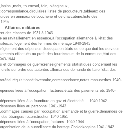
lapins ,mais, tournesol, foin, oléagineux,
:correspondance,circulaires,listes de producteurs,tableaux des
ources en animaux de boucherie et de charcuterie,liste des
1-1945
Affaires militaires
ent des classes de 1931 à 1946
 au ravitaillement en essence,à l'occupation allemande,à l'état des
ociales,au logement des femmes de ménage 1940-1943
règlement des dépenses d'occupation:états de ce que doit les services
aiements effectués au profit des fournisseurs de la commune,état des
943-1944
s et dommages de guerre:renseignements statistiques concernant les
civile sur ordre des autorités allemandes,demande de faire l'état des
tériel réquisitionné:inventaire,correspondance,notes manuscrites 1940-
penses liées à l'occupation ,factures,états des paiements etc 1940-
penses liées à la fourniture en gaz et électricité ...1940-1942
,dépenses liées au personnel 1941-1943
 ,dommages causés par l'occupation allemande et la guerre,demandes de
t des étrangers,reconstruction 1940-1951
dépenses liées à l'occupation,factures .1940-1944
organisation de la surveillance du barrage Choldokogaina 1941-1942