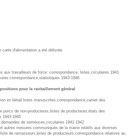
 carte d'alimentation a été délivrée
ux travailleurs de force: correspondance, listes,circulaires 1941
ures:correspondance,statistiques 1943-1946
positions pour le ravitaillement général
ion en bétail:listes manuscrites,correspondance,carnet des
porcs de non-producteurs,listes de producteurs,états des
e 1943-1945
,demandes de semences,circulaires 1941-1942
et autres mesures:communiqués de la mairie relatifs aux diverses
iste de ramasseurs,listes de producteurs,correspondance relatives au