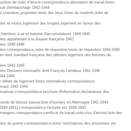
uisition de main d’œuvre:correspondance,attestation de travail,listes
ificat d'embauchage 1942-1944
,chambres,propriétés:états des lieux,listes de matériel,ordre de
iles et motos,logement des troupes,logement en faveur des
chambres à air et batterie d'accumulateurs 1944-1945
les appartenant à la douane française 1942
bles 1940-1946
es:correspondance,ordre de réquisition,levée de réquisition 1944-1945
es dont standard française des pétroles,logement des femmes de
bles 1941-1945
les.Dossiers nominatifs dont François Lehideux 1941-1946
 1944-1946
,billets de logement:listes nominatives,correspondance
evaux 1942-1944
inatives,correspondance,brochure d'information,déclarations des
mande de laissez-passer,liste d'ouvriers en Allemagne 1942-1943
(1939-1941) correspondance,factures etc 1939-1942
rangers:correspondance,certificat de travail,note,visa d'arrivée,liste des
iers de guerre:correspondance,listes nominatives des prisonniers etc