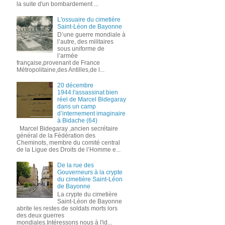
la suite d'un bombardement ...
L'ossuaire du cimetière
Saint-Léon de Bayonne
D’une guerre mondiale à
l’autre, des militaires
sous uniforme de
l’armée
française,provenant de France
Métropolitaine,des Antilles,de l...
20 décembre
1944:l'assassinat bien
réel de Marcel Bidegaray
dans un camp
d’internement imaginaire
à Bidache (64)
Marcel Bidegaray ,ancien secrétaire
général de la Fédération des
Cheminots, membre du comité central
de la Ligue des Droits de l’Homme e...
De la rue des
Gouverneurs à la crypte
du cimetière Saint-Léon
de Bayonne
La crypte du cimetière
Saint-Léon de Bayonne
abrite les restes de soldats morts lors
des deux guerres
mondiales.Intéressons nous à l'id...