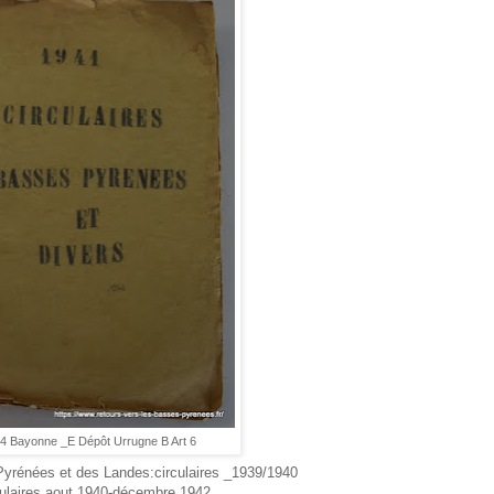
4 Bayonne _E Dépôt Urrugne B Art 6
yrénées et des Landes:circulaires _1939/1940
culaires aout 1940-décembre 1942