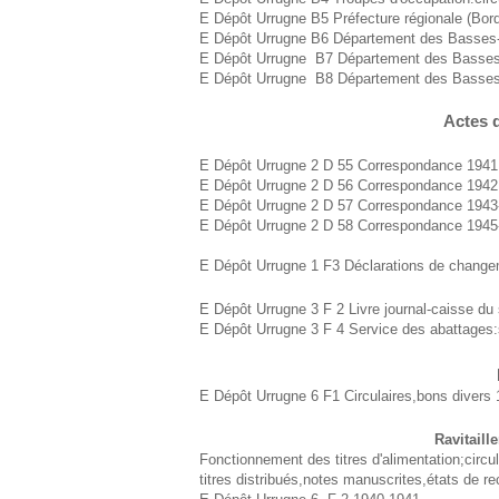
E Dépôt Urrugne B5 Préfecture régionale (Bord
E Dépôt Urrugne B6 Département des Basses-P
E Dépôt Urrugne B7 Département des Basses
E Dépôt Urrugne B8 Département des Basses-P
Actes d
E Dépôt Urrugne 2 D 55 Correspondance 1941
E Dépôt Urrugne 2 D 56 Correspondance 1942
E Dépôt Urrugne 2 D 57 Correspondance 1943
E Dépôt Urrugne 2 D 58 Correspondance 1945
E Dépôt Urrugne 1 F3 Déclarations de change
E Dépôt Urrugne 3 F 2 Livre journal-caisse du 
E Dépôt Urrugne 3 F 4 Service des abattages:
E Dépôt Urrugne 6 F1 Circulaires,bons divers
Ravitaill
Fonctionnement des titres d'alimentation;circu
titres distribués,notes manuscrites,états de 