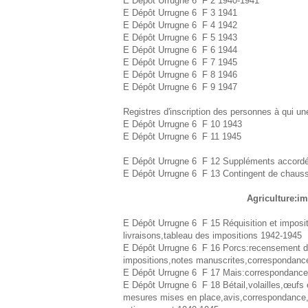
E Dépôt Urrugne 6 F 2 1940-1941
E Dépôt Urrugne 6 F 3 1941
E Dépôt Urrugne 6 F 4 1942
E Dépôt Urrugne 6 F 5 1943
E Dépôt Urrugne 6 F 6 1944
E Dépôt Urrugne 6 F 7 1945
E Dépôt Urrugne 6 F 8 1946
E Dépôt Urrugne 6 F 9 1947
Registres d'inscription des personnes à qui une
E Dépôt Urrugne 6 F 10 1943
E Dépôt Urrugne 6 F 11 1945
E Dépôt Urrugne 6 F 12 Suppléments accordés a
E Dépôt Urrugne 6 F 13 Contingent de chauss
Agriculture:im
E Dépôt Urrugne 6 F 15 Réquisition et imposit
livraisons,tableau des impositions 1942-1945
E Dépôt Urrugne 6 F 16 Porcs:recensement de 
impositions,notes manuscrites,correspondanc
E Dépôt Urrugne 6 F 17 Mais:correspondance
E Dépôt Urrugne 6 F 18 Bétail,volailles,œufs 
mesures mises en place,avis,correspondance,l