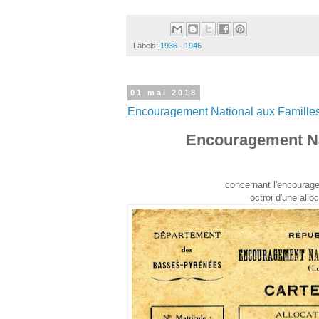
Labels:
1936 - 1946
01 mai 2018
Encouragement National aux Famill
Encouragement Na
concernant l'encourag
octroi d'une all