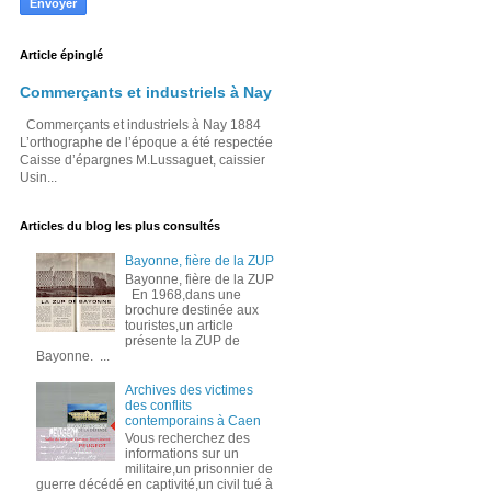
Article épinglé
Commerçants et industriels à Nay
Commerçants et industriels à Nay 1884
L’orthographe de l’époque a été respectée
Caisse d’épargnes M.Lussaguet, caissier
Usin...
Articles du blog les plus consultés
Bayonne, fière de la ZUP
Bayonne, fière de la ZUP
En 1968,dans une
brochure destinée aux
touristes,un article
présente la ZUP de
Bayonne. ...
Archives des victimes
des conflits
contemporains à Caen
Vous recherchez des
informations sur un
militaire,un prisonnier de
guerre décédé en captivité,un civil tué à