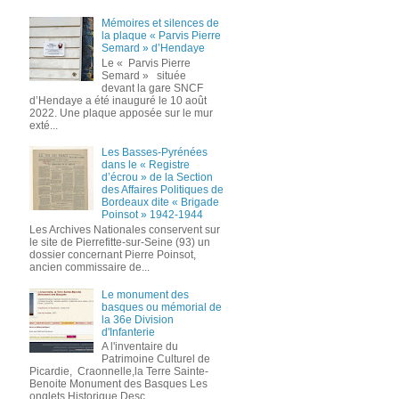
Mémoires et silences de
la plaque « Parvis Pierre
Semard » d’Hendaye
Le « Parvis Pierre
Semard » située
devant la gare SNCF
d’Hendaye a été inauguré le 10 août
2022. Une plaque apposée sur le mur
exté...
Les Basses-Pyrénées
dans le « Registre
d’écrou » de la Section
des Affaires Politiques de
Bordeaux dite « Brigade
Poinsot » 1942-1944
Les Archives Nationales conservent sur
le site de Pierrefitte-sur-Seine (93) un
dossier concernant Pierre Poinsot,
ancien commissaire de...
Le monument des
basques ou mémorial de
la 36e Division
d'Infanterie
A l'inventaire du
Patrimoine Culturel de
Picardie, Craonnelle,la Terre Sainte-
Benoite Monument des Basques Les
onglets Historique,Desc...