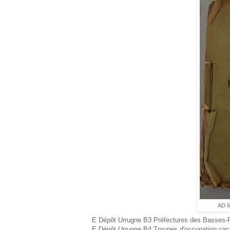
AD 6
E Dépôt Urrugne B3 Préfectures des Basses-P
E Dépôt Urrugne B4 Troupes d'occupation:cir