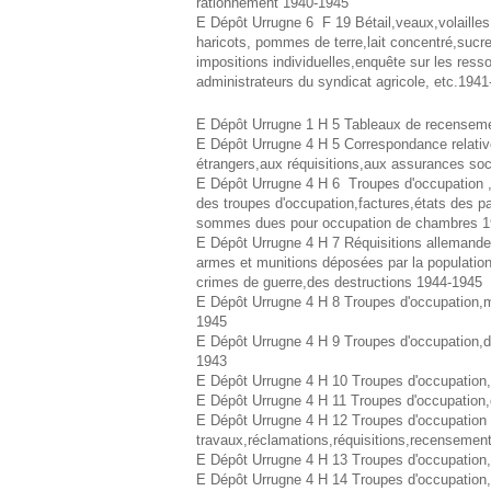
rationnement 1940-1945
E Dépôt Urrugne 6 F 19 Bétail,veaux,volailles,
haricots, pommes de terre,lait concentré,sucre
impositions individuelles,enquête sur les ress
administrateurs du syndicat agricole, etc.194
E Dépôt Urrugne 1 H 5 Tableaux de recensem
E Dépôt Urrugne 4 H 5 Correspondance relative
étrangers,aux réquisitions,aux assurances s
E Dépôt Urrugne 4 H 6 Troupes d'occupation ,
des troupes d'occupation,factures,états des p
sommes dues pour occupation de chambres 1
E Dépôt Urrugne 4 H 7 Réquisitions allemande
armes et munitions déposées par la population 
crimes de guerre,des destructions 1944-1945
E Dépôt Urrugne 4 H 8 Troupes d'occupation,ma
1945
E Dépôt Urrugne 4 H 9 Troupes d'occupation,dé
1943
E Dépôt Urrugne 4 H 10 Troupes d'occupation,dé
E Dépôt Urrugne 4 H 11 Troupes d'occupation
E Dépôt Urrugne 4 H 12 Troupes d'occupation
travaux,réclamations,réquisitions,recensemen
E Dépôt Urrugne 4 H 13 Troupes d'occupation,
E Dépôt Urrugne 4 H 14 Troupes d'occupation,