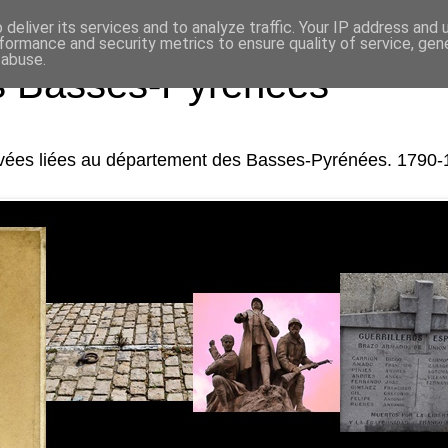
deliver its services and to analyze traffic. Your IP address and
formance and security metrics to ensure quality of service, ge
 abuse.
es Basses-Pyrénées
rivées liées au département des Basses-Pyrénées. 1790