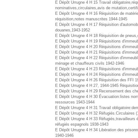
E Dépôt Urrugne 4 H 15 Travail obligatoire,réq
nominatives,circulaires,avis de mutation,cert
E Dépôt Urrugne 4 H 16 Réquisition de matériel
réquisition,notes manuscrites 1944-1945
E Dépôt Urrugne 4 H 17 Réquisition d'automob
douanes,1943-1952
E Dépôt Urrugne 4 H 18 Réquisition de pneus,
E Dépôt Urrugne 4 H 19 Réquisitions d'immeub
E Dépôt Urrugne 4 H 20 Réquisitions d'immeu
E Dépôt Urrugne 4 H 21 Réquisitions d'immeubl
E Dépôt Urrugne 4 H 22 Réquisition d'immeubl
ménage et chauffeurs civils 1942-1946
E Dépôt Urrugne 4 H 23 Réquisitions d'immeu
E Dépôt Urrugne 4 H 24 Réquisitions d'immeub
E Dépôt Urrugne 4 H 26 Réquisition des FFI
E Dépôt Urrugne 4 H 27, 1944-1945 Réquisition
E Dépôt Urrugne 4 H 29 Recensement des ch
E Dépôt Urrugne 4 H 30 Évacuation:listes nom
ressources 1943-1944
E Dépôt Urrugne 4 H 31 Travail obligatoire:de
E Dépôt Urrugne 4 H 32 Réfugiés.Circulaires 
E Dépôt Urrugne 4 H 33 Réfugiés,travailleurs ét
réfugiés espagnols 1938-1943
E Dépôt Urrugne 4 H 34 Libération des prisonn
1940-1946